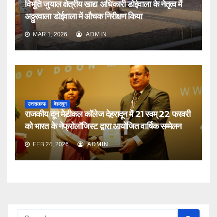
विभूति जुयाल क्षेत्रीय खाद्य अधिकारी डोईवाला के नेतृत्व में
अठ्ठुरवाला डोईवाला में औचक निरीक्षण किया
MAR 1, 2026
ADMIN
उत्तराखण्ड
देहरादून
राजकीय दून मेडीकल कॉलेज देहरादून में 21 स्वम् 22 फरवरी
को भारत के नेफ्रोलॉजिस्ट द्वारा आयोजित वार्षिक सम्मेलन
FEB 24, 2026
ADMIN