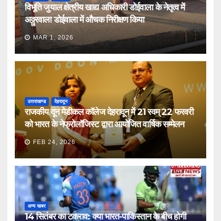
विभूति जुयाल क्षेत्रीय खाद्य अधिकारी डोईवाला के नेतृत्व में
अठ्ठुरवाला डोईवाला में औचक निरीक्षण किया
MAR 1, 2026
उत्तराखण्ड
देहरादून
राजकीय दून मेडीकल कॉलेज देहरादून में 21 स्वम् 22 फरवरी
को भारत के नेफ्रोलॉजिस्ट द्वारा आयोजित वार्षिक सम्मेलन
FEB 24, 2026
अन्य खबर
14 सितंबर का टकराव: क्या भारत-पाकिस्तान के बीच होगी