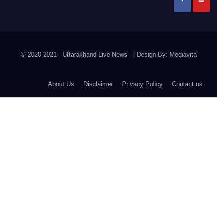
© 2020-2021
- Uttarakhand Live News -
|
Design By:
Mediavita
About Us
Disclaimer
Privacy Policy
Contact us