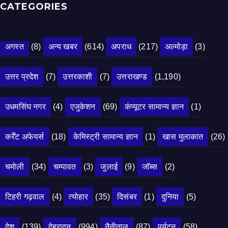
CATEGORIES
अगस्त
(8)
अन्य खबर
(614)
अपराध
(217)
अल्मोड़ा
(3)
उत्तर प्रदेश
(7)
उत्तरकाशी
(7)
उत्तराखण्ड
(1,190)
उधमसिंघ नगर
(4)
एजुकेशन
(69)
कंप्यूटर सामान्य ज्ञान
(1)
कर्रेंट अफेयर्स
(18)
केमिस्ट्री सामान्य ज्ञान
(1)
खास मुलाकात
(26)
चमोली
(34)
चम्पावत
(3)
जुलाई
(9)
जॉब्स
(2)
टिहरी गढ़वाल
(4)
त्योहार
(35)
दिसंबर
(1)
दुनिया
(5)
देश
(139)
देहरादून
(994)
नैनीताल
(87)
पर्यटन
(58)