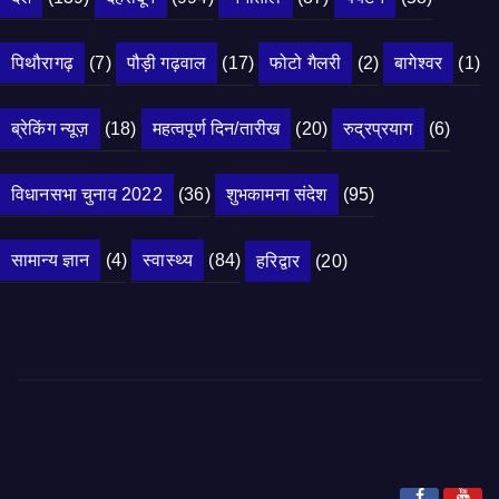
पिथौरागढ़
(7)
पौड़ी गढ़वाल
(17)
फोटो गैलरी
(2)
बागेश्वर
(1)
ब्रेकिंग न्यूज़
(18)
महत्वपूर्ण दिन/तारीख
(20)
रुद्रप्रयाग
(6)
विधानसभा चुनाव 2022
(36)
शुभकामना संदेश
(95)
सामान्य ज्ञान
(4)
स्वास्थ्य
(84)
हरिद्वार
(20)