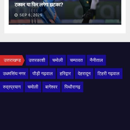
टक्कर या फिर लगेगा झटका?
SEP 6, 2025
उत्तराखण्ड
उत्तरकाशी
चमोली
चम्पावत
नैनीताल
उधमसिंघ नगर
पौड़ी गढ़वाल
हरिद्वार
देहरादून
टिहरी गढ़वाल
रुद्रप्रयाग
चमोली
बागेश्वर
पिथौरागढ़