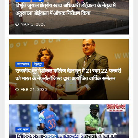
विभूति जुयाल क्षेत्रीय खाद्य अधिकारी डोईवाला के नेतृत्व में
अठ्ठुरवाला डोईवाला में औचक निरीक्षण किया
MAR 1, 2026
उत्तराखण्ड
देहरादून
राजकीय दून मेडीकल कॉलेज देहरादून में 21 स्वम् 22 फरवरी
को भारत के नेफ्रोलॉजिस्ट द्वारा आयोजित वार्षिक सम्मेलन
FEB 24, 2026
अन्य खबर
14 सितंबर का टकराव: क्या भारत-पाकिस्तान के बीच होगी