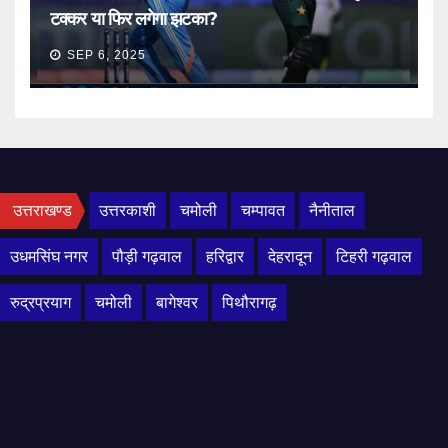
टक्कर या फिर लगेगा झटका?
SEP 6, 2025
उत्तराखण्ड
उत्तरकाशी
चमोली
चम्पावत
नैनीताल
उधमसिंघ नगर
पौड़ी गढ़वाल
हरिद्वार
देहरादून
टिहरी गढ़वाल
रुद्रप्रयाग
चमोली
बागेश्वर
पिथौरागढ़