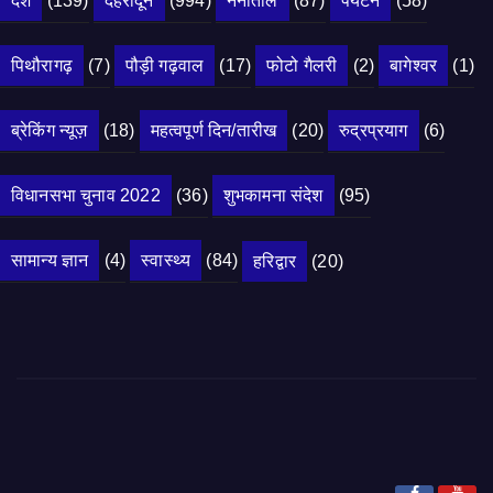
देश
(139)
देहरादून
(994)
नैनीताल
(87)
पर्यटन
(58)
पिथौरागढ़
(7)
पौड़ी गढ़वाल
(17)
फोटो गैलरी
(2)
बागेश्वर
(1)
ब्रेकिंग न्यूज़
(18)
महत्वपूर्ण दिन/तारीख
(20)
रुद्रप्रयाग
(6)
विधानसभा चुनाव 2022
(36)
शुभकामना संदेश
(95)
सामान्य ज्ञान
(4)
स्वास्थ्य
(84)
हरिद्वार
(20)