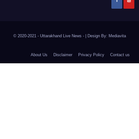
© 2020-2021
- Uttarakhand Live News -
|
Design By:
Mediavita
About Us
Disclaimer
Privacy Policy
Contact us