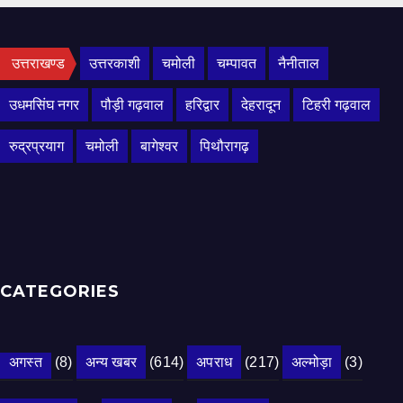
उत्तराखण्ड
उत्तरकाशी
चमोली
चम्पावत
नैनीताल
उधमसिंघ नगर
पौड़ी गढ़वाल
हरिद्वार
देहरादून
टिहरी गढ़वाल
रुद्रप्रयाग
चमोली
बागेश्वर
पिथौरागढ़
CATEGORIES
अगस्त
(8)
अन्य खबर
(614)
अपराध
(217)
अल्मोड़ा
(3)