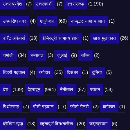
उत्तर प्रदेश
(7)
उत्तरकाशी
(7)
उत्तराखण्ड
(1,190)
उधमसिंघ नगर
(4)
एजुकेशन
(69)
कंप्यूटर सामान्य ज्ञान
(1)
कर्रेंट अफेयर्स
(18)
केमिस्ट्री सामान्य ज्ञान
(1)
खास मुलाकात
(26)
चमोली
(34)
चम्पावत
(3)
जुलाई
(9)
जॉब्स
(2)
टिहरी गढ़वाल
(4)
त्योहार
(35)
दिसंबर
(1)
दुनिया
(5)
देश
(139)
देहरादून
(994)
नैनीताल
(87)
पर्यटन
(58)
पिथौरागढ़
(7)
पौड़ी गढ़वाल
(17)
फोटो गैलरी
(2)
बागेश्वर
(1)
ब्रेकिंग न्यूज़
(18)
महत्वपूर्ण दिन/तारीख
(20)
रुद्रप्रयाग
(6)