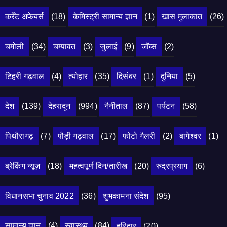
कर्रेंट अफेयर्स
(18)
केमिस्ट्री सामान्य ज्ञान
(1)
खास मुलाकात
(26)
चमोली
(34)
चम्पावत
(3)
जुलाई
(9)
जॉब्स
(2)
टिहरी गढ़वाल
(4)
त्योहार
(35)
दिसंबर
(1)
दुनिया
(5)
देश
(139)
देहरादून
(994)
नैनीताल
(87)
पर्यटन
(58)
पिथौरागढ़
(7)
पौड़ी गढ़वाल
(17)
फोटो गैलरी
(2)
बागेश्वर
(1)
ब्रेकिंग न्यूज़
(18)
महत्वपूर्ण दिन/तारीख
(20)
रुद्रप्रयाग
(6)
विधानसभा चुनाव 2022
(36)
शुभकामना संदेश
(95)
सामान्य ज्ञान
(4)
स्वास्थ्य
(84)
हरिद्वार
(20)