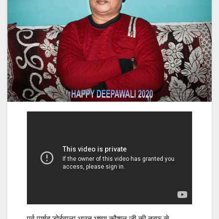
पूर्व पार्षद डोईवाला भारत भूषण कौशल जी की तरफ से