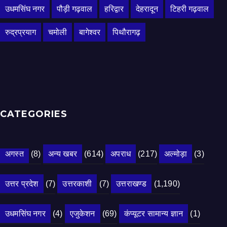
उधमसिंघ नगर
पौड़ी गढ़वाल
हरिद्वार
देहरादून
टिहरी गढ़वाल
रुद्रप्रयाग
चमोली
बागेश्वर
पिथौरागढ़
CATEGORIES
अगस्त
(8)
अन्य खबर
(614)
अपराध
(217)
अल्मोड़ा
(3)
उत्तर प्रदेश
(7)
उत्तरकाशी
(7)
उत्तराखण्ड
(1,190)
उधमसिंघ नगर
(4)
एजुकेशन
(69)
कंप्यूटर सामान्य ज्ञान
(1)