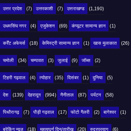
उत्तर प्रदेश
(7)
उत्तरकाशी
(7)
उत्तराखण्ड
(1,190)
उधमसिंघ नगर
(4)
एजुकेशन
(69)
कंप्यूटर सामान्य ज्ञान
(1)
कर्रेंट अफेयर्स
(18)
केमिस्ट्री सामान्य ज्ञान
(1)
खास मुलाकात
(26)
चमोली
(34)
चम्पावत
(3)
जुलाई
(9)
जॉब्स
(2)
टिहरी गढ़वाल
(4)
त्योहार
(35)
दिसंबर
(1)
दुनिया
(5)
देश
(139)
देहरादून
(994)
नैनीताल
(87)
पर्यटन
(58)
पिथौरागढ़
(7)
पौड़ी गढ़वाल
(17)
फोटो गैलरी
(2)
बागेश्वर
(1)
ब्रेकिंग न्यूज़
(18)
महत्वपूर्ण दिन/तारीख
(20)
रुद्रप्रयाग
(6)