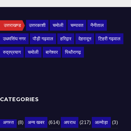
उत्तराखण्ड
उत्तरकाशी
चमोली
चम्पावत
नैनीताल
उधमसिंघ नगर
पौड़ी गढ़वाल
हरिद्वार
देहरादून
टिहरी गढ़वाल
रुद्रप्रयाग
चमोली
बागेश्वर
पिथौरागढ़
CATEGORIES
अगस्त
(8)
अन्य खबर
(614)
अपराध
(217)
अल्मोड़ा
(3)