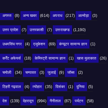
अगस्त
(8)
अन्य खबर
(614)
अपराध
(217)
अल्मोड़ा
(3)
उत्तर प्रदेश
(7)
उत्तरकाशी
(7)
उत्तराखण्ड
(1,190)
उधमसिंघ नगर
(4)
एजुकेशन
(69)
कंप्यूटर सामान्य ज्ञान
(1)
कर्रेंट अफेयर्स
(18)
केमिस्ट्री सामान्य ज्ञान
(1)
खास मुलाकात
(26)
चमोली
(34)
चम्पावत
(3)
जुलाई
(9)
जॉब्स
(2)
टिहरी गढ़वाल
(4)
त्योहार
(35)
दिसंबर
(1)
दुनिया
(5)
देश
(139)
देहरादून
(994)
नैनीताल
(87)
पर्यटन
(58)