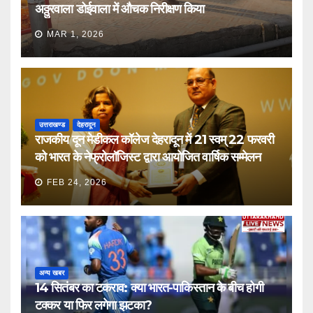
अठ्ठुरवाला डोईवाला में औचक निरीक्षण किया
MAR 1, 2026
उत्तराखण्ड
देहरादून
राजकीय दून मेडीकल कॉलेज देहरादून में 21 स्वम् 22 फरवरी
को भारत के नेफ्रोलॉजिस्ट द्वारा आयोजित वार्षिक सम्मेलन
FEB 24, 2026
अन्य खबर
14 सितंबर का टकराव: क्या भारत-पाकिस्तान के बीच होगी
टक्कर या फिर लगेगा झटका?