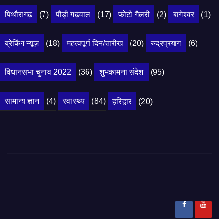
पिथौरागढ़
(7)
पौड़ी गढ़वाल
(17)
फोटो गैलरी
(2)
बागेश्वर
(1)
ब्रेकिंग न्यूज़
(18)
महत्वपूर्ण दिन/तारीख
(20)
रुद्रप्रयाग
(6)
विधानसभा चुनाव 2022
(36)
शुभकामना संदेश
(95)
सामान्य ज्ञान
(4)
स्वास्थ्य
(84)
हरिद्वार
(20)