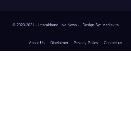
© 2020-2021
- Uttarakhand Live News -
|
Design By:
Mediavita
About Us
Disclaimer
Privacy Policy
Contact us