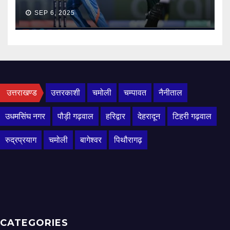
SEP 6, 2025
उत्तराखण्ड
उत्तरकाशी
चमोली
चम्पावत
नैनीताल
उधमसिंघ नगर
पौड़ी गढ़वाल
हरिद्वार
देहरादून
टिहरी गढ़वाल
रुद्रप्रयाग
चमोली
बागेश्वर
पिथौरागढ़
CATEGORIES