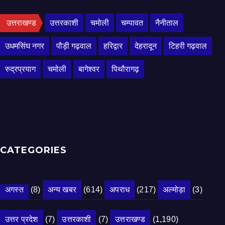
उत्तराखण्ड
उत्तरकाशी
चमोली
चम्पावत
नैनीताल
उधमसिंघ नगर
पौड़ी गढ़वाल
हरिद्वार
देहरादून
टिहरी गढ़वाल
रुद्रप्रयाग
चमोली
बागेश्वर
पिथौरागढ़
CATEGORIES
अगस्त
(8)
अन्य खबर
(614)
अपराध
(217)
अल्मोड़ा
(3)
उत्तर प्रदेश
(7)
उत्तरकाशी
(7)
उत्तराखण्ड
(1,190)