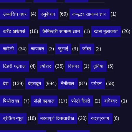
उधमसिंघ नगर
(4)
एजुकेशन
(69)
कंप्यूटर सामान्य ज्ञान
(1)
कर्रेंट अफेयर्स
(18)
केमिस्ट्री सामान्य ज्ञान
(1)
खास मुलाकात
(26)
चमोली
(34)
चम्पावत
(3)
जुलाई
(9)
जॉब्स
(2)
टिहरी गढ़वाल
(4)
त्योहार
(35)
दिसंबर
(1)
दुनिया
(5)
देश
(139)
देहरादून
(994)
नैनीताल
(87)
पर्यटन
(58)
पिथौरागढ़
(7)
पौड़ी गढ़वाल
(17)
फोटो गैलरी
(2)
बागेश्वर
(1)
ब्रेकिंग न्यूज़
(18)
महत्वपूर्ण दिन/तारीख
(20)
रुद्रप्रयाग
(6)