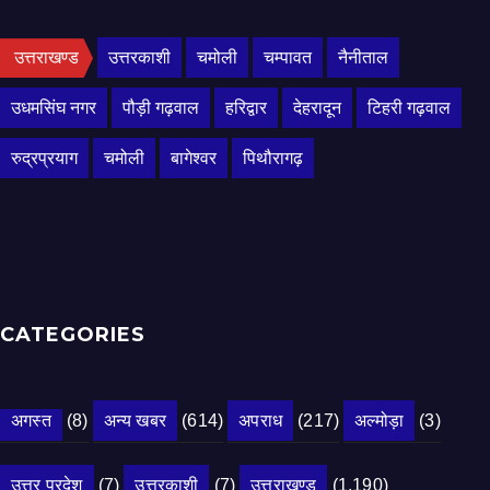
उत्तराखण्ड
उत्तरकाशी
चमोली
चम्पावत
नैनीताल
उधमसिंघ नगर
पौड़ी गढ़वाल
हरिद्वार
देहरादून
टिहरी गढ़वाल
रुद्रप्रयाग
चमोली
बागेश्वर
पिथौरागढ़
CATEGORIES
अगस्त
(8)
अन्य खबर
(614)
अपराध
(217)
अल्मोड़ा
(3)
उत्तर प्रदेश
(7)
उत्तरकाशी
(7)
उत्तराखण्ड
(1,190)