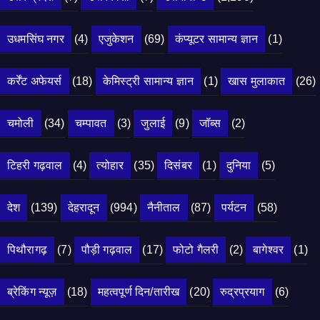
उधमसिंघ नगर
(4)
एजुकेशन
(69)
कंप्यूटर सामान्य ज्ञान
(1)
कर्रेंट अफेयर्स
(18)
केमिस्ट्री सामान्य ज्ञान
(1)
खास मुलाकात
(26)
चमोली
(34)
चम्पावत
(3)
जुलाई
(9)
जॉब्स
(2)
टिहरी गढ़वाल
(4)
त्योहार
(35)
दिसंबर
(1)
दुनिया
(5)
देश
(139)
देहरादून
(994)
नैनीताल
(87)
पर्यटन
(58)
पिथौरागढ़
(7)
पौड़ी गढ़वाल
(17)
फोटो गैलरी
(2)
बागेश्वर
(1)
ब्रेकिंग न्यूज़
(18)
महत्वपूर्ण दिन/तारीख
(20)
रुद्रप्रयाग
(6)