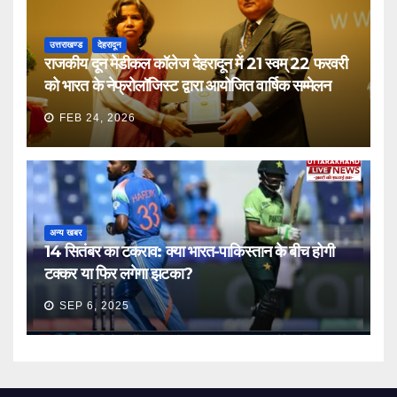
उत्तराखण्ड
देहरादून
राजकीय दून मेडीकल कॉलेज देहरादून में 21 स्वम् 22 फरवरी
को भारत के नेफ्रोलॉजिस्ट द्वारा आयोजित वार्षिक सम्मेलन
FEB 24, 2026
अन्य खबर
14 सितंबर का टकराव: क्या भारत-पाकिस्तान के बीच होगी
टक्कर या फिर लगेगा झटका?
SEP 6, 2025