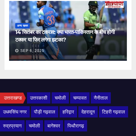
अन्य खबर
14 सितंबर का टकराव: क्या भारत-पाकिस्तान के बीच होगी
टक्कर या फिर लगेगा झटका?
SEP 6, 2025
उत्तराखण्ड
उत्तरकाशी
चमोली
चम्पावत
नैनीताल
उधमसिंघ नगर
पौड़ी गढ़वाल
हरिद्वार
देहरादून
टिहरी गढ़वाल
रुद्रप्रयाग
चमोली
बागेश्वर
पिथौरागढ़