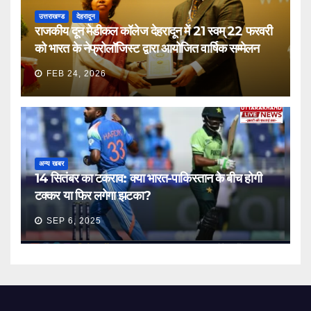
उत्तराखण्ड
देहरादून
राजकीय दून मेडीकल कॉलेज देहरादून में 21 स्वम् 22 फरवरी
को भारत के नेफ्रोलॉजिस्ट द्वारा आयोजित वार्षिक सम्मेलन
FEB 24, 2026
अन्य खबर
14 सितंबर का टकराव: क्या भारत-पाकिस्तान के बीच होगी
टक्कर या फिर लगेगा झटका?
SEP 6, 2025