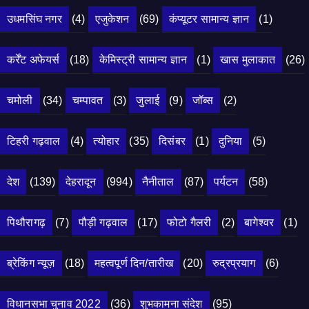
उधमसिंघ नगर
(4)
एजुकेशन
(69)
कंप्यूटर सामान्य ज्ञान
(1)
कर्रेंट अफेयर्स
(18)
केमिस्ट्री सामान्य ज्ञान
(1)
खास मुलाकात
(26)
चमोली
(34)
चम्पावत
(3)
जुलाई
(9)
जॉब्स
(2)
टिहरी गढ़वाल
(4)
त्योहार
(35)
दिसंबर
(1)
दुनिया
(5)
देश
(139)
देहरादून
(994)
नैनीताल
(87)
पर्यटन
(58)
पिथौरागढ़
(7)
पौड़ी गढ़वाल
(17)
फोटो गैलरी
(2)
बागेश्वर
(1)
ब्रेकिंग न्यूज़
(18)
महत्वपूर्ण दिन/तारीख
(20)
रुद्रप्रयाग
(6)
विधानसभा चुनाव 2022
(36)
शुभकामना संदेश
(95)