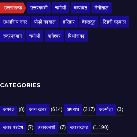
उत्तराखण्ड
उत्तरकाशी
चमोली
चम्पावत
नैनीताल
उधमसिंघ नगर
पौड़ी गढ़वाल
हरिद्वार
देहरादून
टिहरी गढ़वाल
रुद्रप्रयाग
चमोली
बागेश्वर
पिथौरागढ़
CATEGORIES
अगस्त
(8)
अन्य खबर
(614)
अपराध
(217)
अल्मोड़ा
(3)
उत्तर प्रदेश
(7)
उत्तरकाशी
(7)
उत्तराखण्ड
(1,190)