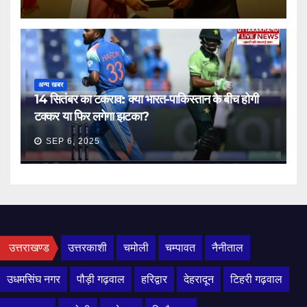
अन्य खबर
14 सितंबर का टकराव: क्या भारत-पाकिस्तान के बीच होगी
टक्कर या फिर लगेगा झटका?
SEP 6, 2025
उत्तराखण्ड
उत्तरकाशी
चमोली
चम्पावत
नैनीताल
उधमसिंघ नगर
पौड़ी गढ़वाल
हरिद्वार
देहरादून
टिहरी गढ़वाल