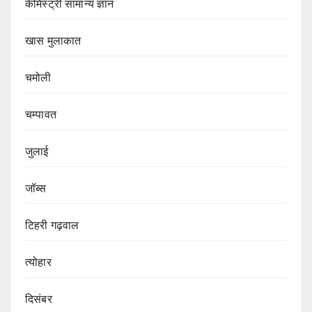
केमिस्ट्री सामान्य ज्ञान
खास मुलाकात
चमोली
चम्पावत
जुलाई
जॉब्स
टिहरी गढ़वाल
त्योहार
दिसंबर