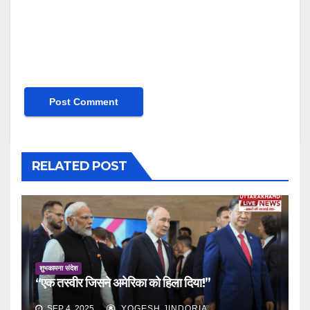
RELATED POST
शुभकामना संदेश
“एक तस्वीर जिसने अमेरिका को हिला दिया!”
SEP 4, 2025
YOGESH JINDORIA