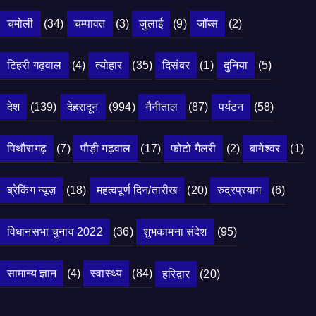
चमोली
(34)
चम्पावत
(3)
जुलाई
(9)
जॉब्स
(2)
टिहरी गढ़वाल
(4)
त्योहार
(35)
दिसंबर
(1)
दुनिया
(5)
देश
(139)
देहरादून
(994)
नैनीताल
(87)
पर्यटन
(58)
पिथौरागढ़
(7)
पौड़ी गढ़वाल
(17)
फोटो गैलरी
(2)
बागेश्वर
(1)
ब्रेकिंग न्यूज़
(18)
महत्वपूर्ण दिन/तारीख
(20)
रुद्रप्रयाग
(6)
विधानसभा चुनाव 2022
(36)
शुभकामना संदेश
(95)
सामान्य ज्ञान
(4)
स्वास्थ्य
(84)
हरिद्वार
(20)