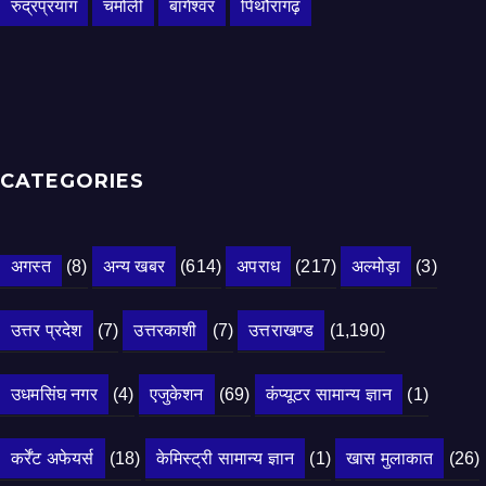
रुद्रप्रयाग
चमोली
बागेश्वर
पिथौरागढ़
CATEGORIES
अगस्त
(8)
अन्य खबर
(614)
अपराध
(217)
अल्मोड़ा
(3)
उत्तर प्रदेश
(7)
उत्तरकाशी
(7)
उत्तराखण्ड
(1,190)
उधमसिंघ नगर
(4)
एजुकेशन
(69)
कंप्यूटर सामान्य ज्ञान
(1)
कर्रेंट अफेयर्स
(18)
केमिस्ट्री सामान्य ज्ञान
(1)
खास मुलाकात
(26)