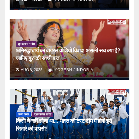
शुभकामना संदेश
अनिरुद्धाचार्य का वायरल वीडियो विवाद: असली सच क्या है?
जानिए गुरु की सच्ची बात
AUG 8, 2025
YOGESH JINDORIA
अन्य खबर
शुभकामना संदेश
किसी ने नहीं सोचा था… भारत की टेस्ट टीम में होगी इस
सितारे की वापसी!