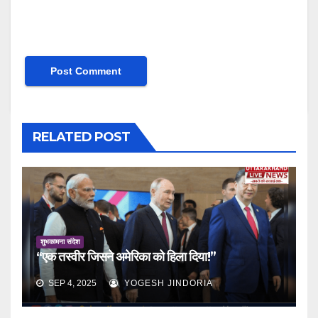
RELATED POST
शुभकामना संदेश
“एक तस्वीर जिसने अमेरिका को हिला दिया!”
SEP 4, 2025
YOGESH JINDORIA