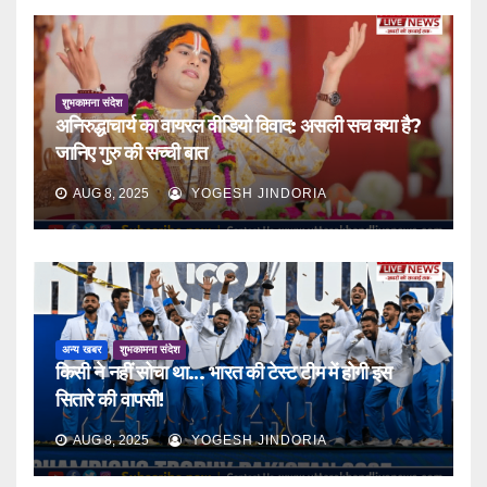
शुभकामना संदेश
अनिरुद्धाचार्य का वायरल वीडियो विवाद: असली सच क्या है?
जानिए गुरु की सच्ची बात
AUG 8, 2025
YOGESH JINDORIA
अन्य खबर
शुभकामना संदेश
किसी ने नहीं सोचा था… भारत की टेस्ट टीम में होगी इस
सितारे की वापसी!
AUG 8, 2025
YOGESH JINDORIA