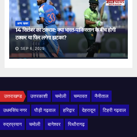
अन्य खबर
14 सितंबर का टकराव: क्या भारत-पाकिस्तान के बीच होगी
टक्कर या फिर लगेगा झटका?
SEP 6, 2025
उत्तराखण्ड
उत्तरकाशी
चमोली
चम्पावत
नैनीताल
उधमसिंघ नगर
पौड़ी गढ़वाल
हरिद्वार
देहरादून
टिहरी गढ़वाल
रुद्रप्रयाग
चमोली
बागेश्वर
पिथौरागढ़