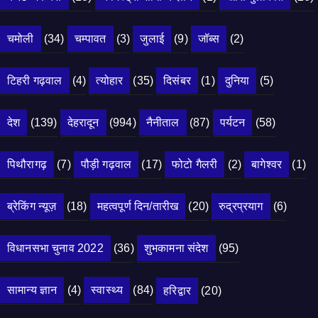
चमोली
(34)
चम्पावत
(3)
जुलाई
(9)
जॉब्स
(2)
टिहरी गढ़वाल
(4)
त्योहार
(35)
दिसंबर
(1)
दुनिया
(5)
देश
(139)
देहरादून
(994)
नैनीताल
(87)
पर्यटन
(58)
पिथौरागढ़
(7)
पौड़ी गढ़वाल
(17)
फोटो गैलरी
(2)
बागेश्वर
(1)
ब्रेकिंग न्यूज़
(18)
महत्वपूर्ण दिन/तारीख
(20)
रुद्रप्रयाग
(6)
विधानसभा चुनाव 2022
(36)
शुभकामना संदेश
(95)
सामान्य ज्ञान
(4)
स्वास्थ्य
(84)
हरिद्वार
(20)