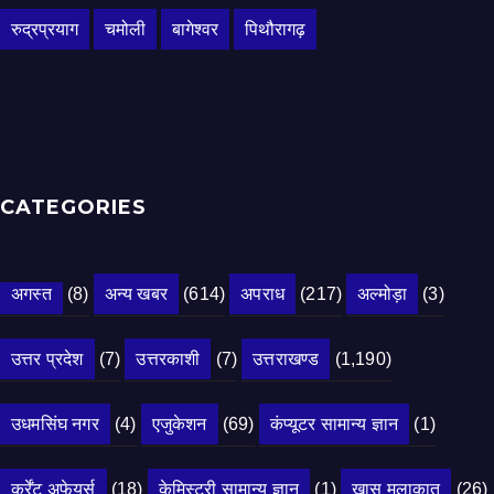
रुद्रप्रयाग
चमोली
बागेश्वर
पिथौरागढ़
CATEGORIES
अगस्त
(8)
अन्य खबर
(614)
अपराध
(217)
अल्मोड़ा
(3)
उत्तर प्रदेश
(7)
उत्तरकाशी
(7)
उत्तराखण्ड
(1,190)
उधमसिंघ नगर
(4)
एजुकेशन
(69)
कंप्यूटर सामान्य ज्ञान
(1)
कर्रेंट अफेयर्स
(18)
केमिस्ट्री सामान्य ज्ञान
(1)
खास मुलाकात
(26)