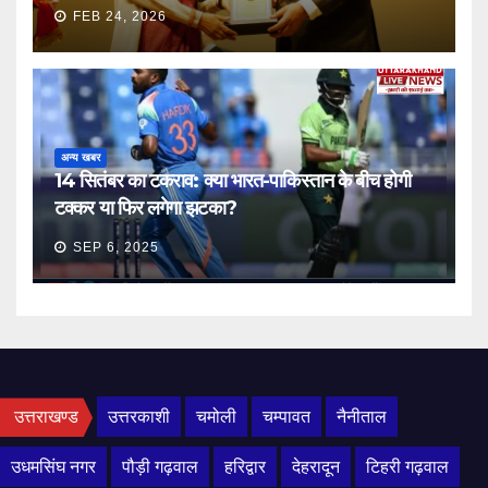
FEB 24, 2026
अन्य खबर
14 सितंबर का टकराव: क्या भारत-पाकिस्तान के बीच होगी
टक्कर या फिर लगेगा झटका?
SEP 6, 2025
उत्तराखण्ड
उत्तरकाशी
चमोली
चम्पावत
नैनीताल
उधमसिंघ नगर
पौड़ी गढ़वाल
हरिद्वार
देहरादून
टिहरी गढ़वाल