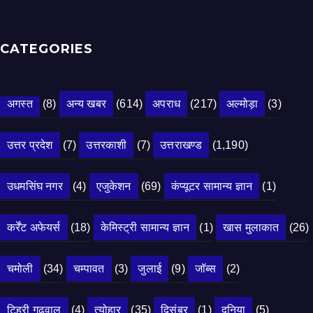
CATEGORIES
अगस्त
(8)
अन्य खबर
(614)
अपराध
(217)
अल्मोड़ा
(3)
उत्तर प्रदेश
(7)
उत्तरकाशी
(7)
उत्तराखण्ड
(1,190)
उधमसिंघ नगर
(4)
एजुकेशन
(69)
कंप्यूटर सामान्य ज्ञान
(1)
कर्रेंट अफेयर्स
(18)
केमिस्ट्री सामान्य ज्ञान
(1)
खास मुलाकात
(26)
चमोली
(34)
चम्पावत
(3)
जुलाई
(9)
जॉब्स
(2)
टिहरी गढ़वाल
(4)
त्योहार
(35)
दिसंबर
(1)
दुनिया
(5)