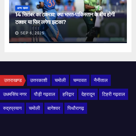
अन्य खबर
14 सितंबर का टकराव: क्या भारत-पाकिस्तान के बीच होगी
टक्कर या फिर लगेगा झटका?
SEP 6, 2025
उत्तराखण्ड
उत्तरकाशी
चमोली
चम्पावत
नैनीताल
उधमसिंघ नगर
पौड़ी गढ़वाल
हरिद्वार
देहरादून
टिहरी गढ़वाल
रुद्रप्रयाग
चमोली
बागेश्वर
पिथौरागढ़