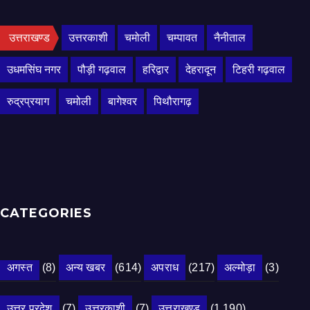
उत्तराखण्ड
उत्तरकाशी
चमोली
चम्पावत
नैनीताल
उधमसिंघ नगर
पौड़ी गढ़वाल
हरिद्वार
देहरादून
टिहरी गढ़वाल
रुद्रप्रयाग
चमोली
बागेश्वर
पिथौरागढ़
CATEGORIES
अगस्त
(8)
अन्य खबर
(614)
अपराध
(217)
अल्मोड़ा
(3)
उत्तर प्रदेश
(7)
उत्तरकाशी
(7)
उत्तराखण्ड
(1,190)