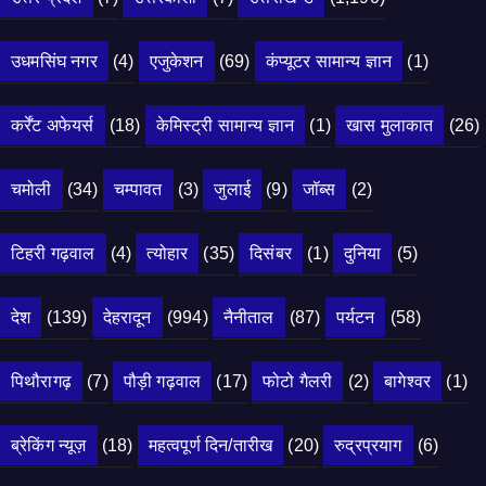
उधमसिंघ नगर
(4)
एजुकेशन
(69)
कंप्यूटर सामान्य ज्ञान
(1)
कर्रेंट अफेयर्स
(18)
केमिस्ट्री सामान्य ज्ञान
(1)
खास मुलाकात
(26)
चमोली
(34)
चम्पावत
(3)
जुलाई
(9)
जॉब्स
(2)
टिहरी गढ़वाल
(4)
त्योहार
(35)
दिसंबर
(1)
दुनिया
(5)
देश
(139)
देहरादून
(994)
नैनीताल
(87)
पर्यटन
(58)
पिथौरागढ़
(7)
पौड़ी गढ़वाल
(17)
फोटो गैलरी
(2)
बागेश्वर
(1)
ब्रेकिंग न्यूज़
(18)
महत्वपूर्ण दिन/तारीख
(20)
रुद्रप्रयाग
(6)