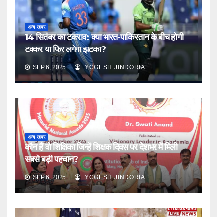
अन्य खबर
14 सितंबर का टकराव: क्या भारत-पाकिस्तान के बीच होगी
टक्कर या फिर लगेगा झटका?
SEP 6, 2025
YOGESH JINDORIA
अन्य खबर
कौन हैं वो शिक्षिका जिन्हें शिक्षक दिवस पर देशभर में मिली
सबसे बड़ी पहचान?
SEP 6, 2025
YOGESH JINDORIA