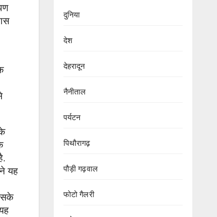
ोपण
दुनिया
पास
देश
देहरादून
एक
नैनीताल
े
पर्यटन
के
पिथौरागढ़
े
ै.
पौड़ी गढ़वाल
ने यह
फोटो गैलरी
िसके
 यह