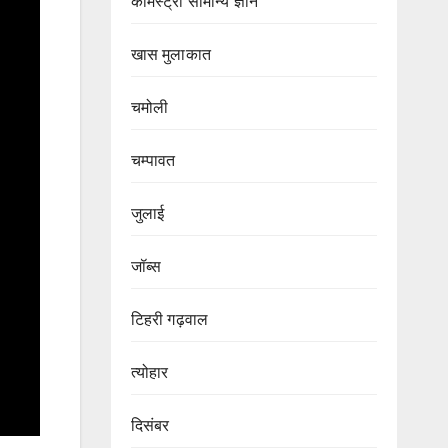
केमिस्ट्री सामान्य ज्ञान
खास मुलाकात
चमोली
चम्पावत
जुलाई
जॉब्स
टिहरी गढ़वाल
त्योहार
दिसंबर