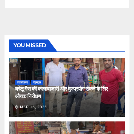
YOU MISSED
उत्तराखण्ड
देहरादून
घरेलू गैस की कालाबाजारी और दुरुप्रयोग रोकने के लिए
औचक निरीक्षण
MAR 16, 2026