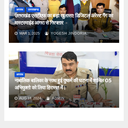
अपराध
उत्तराखण्ड
उत्तराखंड एसटीएफ का बड़ा खुलासा: डिजिटल अरेस्ट गैंग का
मास्टरमाइंड आगरा से गिरफ्तार
MAR 1, 2025
YOGESH JINDORIA
अपराध
नाबालिक बालिका के साथ हुई दुष्कर्म की घटना में शामिल 05
अभियुक्तो को लिया हिरासत में।
AUG 18, 2024
ADMIN