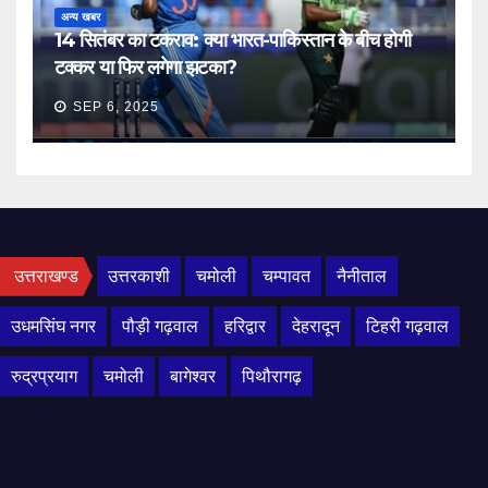
अन्य खबर
14 सितंबर का टकराव: क्या भारत-पाकिस्तान के बीच होगी
टक्कर या फिर लगेगा झटका?
SEP 6, 2025
उत्तराखण्ड
उत्तरकाशी
चमोली
चम्पावत
नैनीताल
उधमसिंघ नगर
पौड़ी गढ़वाल
हरिद्वार
देहरादून
टिहरी गढ़वाल
रुद्रप्रयाग
चमोली
बागेश्वर
पिथौरागढ़