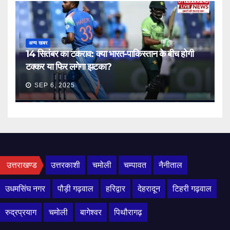
अन्य खबर
14 सितंबर का टकराव: क्या भारत-पाकिस्तान के बीच होगी
टक्कर या फिर लगेगा झटका?
SEP 6, 2025
उत्तराखण्ड
उत्तरकाशी
चमोली
चम्पावत
नैनीताल
उधमसिंघ नगर
पौड़ी गढ़वाल
हरिद्वार
देहरादून
टिहरी गढ़वाल
रुद्रप्रयाग
चमोली
बागेश्वर
पिथौरागढ़