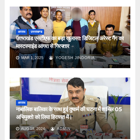
अपराध
उत्तराखण्ड
उत्तराखंड एसटीएफ का बड़ा खुलासा: डिजिटल अरेस्ट गैंग का
मास्टरमाइंड आगरा से गिरफ्तार
MAR 1, 2025
YOGESH JINDORIA
अपराध
नाबालिक बालिका के साथ हुई दुष्कर्म की घटना में शामिल 05
अभियुक्तो को लिया हिरासत में।
AUG 18, 2024
ADMIN