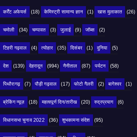
कर्रेंट अफेयर्स
(18)
केमिस्ट्री सामान्य ज्ञान
(1)
खास मुलाकात
(26)
चमोली
(34)
चम्पावत
(3)
जुलाई
(9)
जॉब्स
(2)
टिहरी गढ़वाल
(4)
त्योहार
(35)
दिसंबर
(1)
दुनिया
(5)
देश
(139)
देहरादून
(994)
नैनीताल
(87)
पर्यटन
(58)
पिथौरागढ़
(7)
पौड़ी गढ़वाल
(17)
फोटो गैलरी
(2)
बागेश्वर
(1)
ब्रेकिंग न्यूज़
(18)
महत्वपूर्ण दिन/तारीख
(20)
रुद्रप्रयाग
(6)
विधानसभा चुनाव 2022
(36)
शुभकामना संदेश
(95)