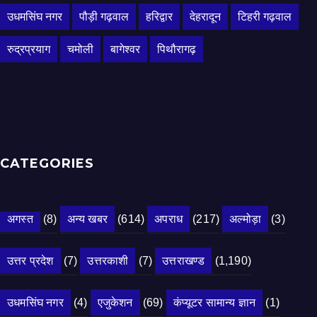
उधमसिंघ नगर
पौड़ी गढ़वाल
हरिद्वार
देहरादून
टिहरी गढ़वाल
रुद्रप्रयाग
चमोली
बागेश्वर
पिथौरागढ़
CATEGORIES
अगस्त
(8)
अन्य खबर
(614)
अपराध
(217)
अल्मोड़ा
(3)
उत्तर प्रदेश
(7)
उत्तरकाशी
(7)
उत्तराखण्ड
(1,190)
उधमसिंघ नगर
(4)
एजुकेशन
(69)
कंप्यूटर सामान्य ज्ञान
(1)