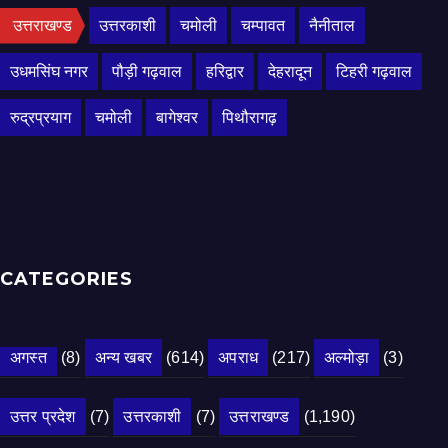
उत्तराखण्ड
उत्तरकाशी
चमोली
चम्पावत
नैनीताल
उधमसिंघ नगर
पौड़ी गढ़वाल
हरिद्वार
देहरादून
टिहरी गढ़वाल
रुद्रप्रयाग
चमोली
बागेश्वर
पिथौरागढ़
CATEGORIES
अगस्त
(8)
अन्य खबर
(614)
अपराध
(217)
अल्मोड़ा
(3)
उत्तर प्रदेश
(7)
उत्तरकाशी
(7)
उत्तराखण्ड
(1,190)