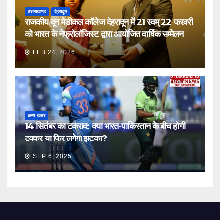
उत्तराखण्ड
देहरादून
राजकीय दून मेडीकल कॉलेज देहरादून में 21 स्वम् 22 फरवरी
को भारत के नेफ्रोलॉजिस्ट द्वारा आयोजित वार्षिक सम्मेलन
FEB 24, 2026
अन्य खबर
14 सितंबर का टकराव: क्या भारत-पाकिस्तान के बीच होगी
टक्कर या फिर लगेगा झटका?
SEP 6, 2025