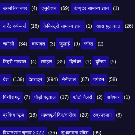
उधमसिंघ नगर
(4)
एजुकेशन
(69)
कंप्यूटर सामान्य ज्ञान
(1)
कर्रेंट अफेयर्स
(18)
केमिस्ट्री सामान्य ज्ञान
(1)
खास मुलाकात
(26)
चमोली
(34)
चम्पावत
(3)
जुलाई
(9)
जॉब्स
(2)
टिहरी गढ़वाल
(4)
त्योहार
(35)
दिसंबर
(1)
दुनिया
(5)
देश
(139)
देहरादून
(994)
नैनीताल
(87)
पर्यटन
(58)
पिथौरागढ़
(7)
पौड़ी गढ़वाल
(17)
फोटो गैलरी
(2)
बागेश्वर
(1)
ब्रेकिंग न्यूज़
(18)
महत्वपूर्ण दिन/तारीख
(20)
रुद्रप्रयाग
(6)
विधानसभा चुनाव 2022
(36)
शुभकामना संदेश
(95)