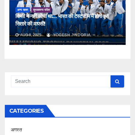
अन्य खबर
शुभकामना संदेश
किसी ने नहीं सोचा था… भारत की टेस्ट टीम में होगी इस
सितारे की वापसी!
AUG 8, 2025
YOGESH JINDORIA
CATEGORIES
अगस्त