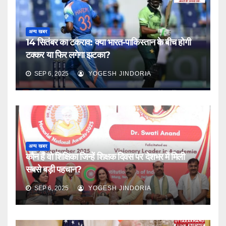
अन्य खबर
14 सितंबर का टकराव: क्या भारत-पाकिस्तान के बीच होगी
टक्कर या फिर लगेगा झटका?
SEP 6, 2025
YOGESH JINDORIA
अन्य खबर
कौन हैं वो शिक्षिका जिन्हें शिक्षक दिवस पर देशभर में मिली
सबसे बड़ी पहचान?
SEP 6, 2025
YOGESH JINDORIA