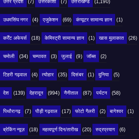
उत्तर प्रदेश
(7)
उत्तरकाशी
(7)
उत्तराखण्ड
(1,190)
उधमसिंघ नगर
(4)
एजुकेशन
(69)
कंप्यूटर सामान्य ज्ञान
(1)
कर्रेंट अफेयर्स
(18)
केमिस्ट्री सामान्य ज्ञान
(1)
खास मुलाकात
(26)
चमोली
(34)
चम्पावत
(3)
जुलाई
(9)
जॉब्स
(2)
टिहरी गढ़वाल
(4)
त्योहार
(35)
दिसंबर
(1)
दुनिया
(5)
देश
(139)
देहरादून
(994)
नैनीताल
(87)
पर्यटन
(58)
पिथौरागढ़
(7)
पौड़ी गढ़वाल
(17)
फोटो गैलरी
(2)
बागेश्वर
(1)
ब्रेकिंग न्यूज़
(18)
महत्वपूर्ण दिन/तारीख
(20)
रुद्रप्रयाग
(6)