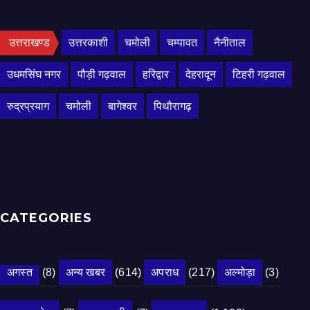
उत्तराखण्ड
उत्तरकाशी
चमोली
चम्पावत
नैनीताल
उधमसिंघ नगर
पौड़ी गढ़वाल
हरिद्वार
देहरादून
टिहरी गढ़वाल
रुद्रप्रयाग
चमोली
बागेश्वर
पिथौरागढ़
CATEGORIES
अगस्त
(8)
अन्य खबर
(614)
अपराध
(217)
अल्मोड़ा
(3)