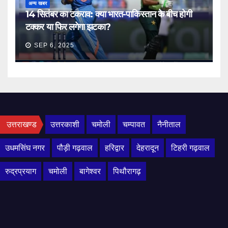
अन्य खबर
14 सितंबर का टकराव: क्या भारत-पाकिस्तान के बीच होगी
टक्कर या फिर लगेगा झटका?
SEP 6, 2025
उत्तराखण्ड
उत्तरकाशी
चमोली
चम्पावत
नैनीताल
उधमसिंघ नगर
पौड़ी गढ़वाल
हरिद्वार
देहरादून
टिहरी गढ़वाल
रुद्रप्रयाग
चमोली
बागेश्वर
पिथौरागढ़