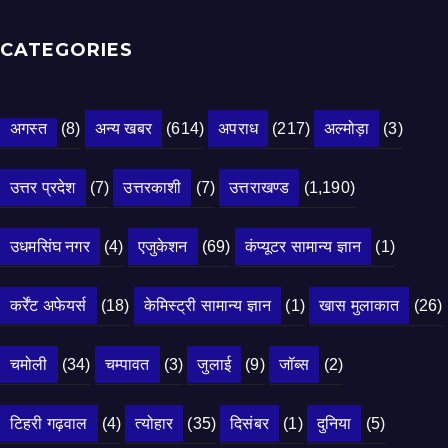
CATEGORIES
अगस्त
(8)
अन्य खबर
(614)
अपराध
(217)
अल्मोड़ा
(3)
उत्तर प्रदेश
(7)
उत्तरकाशी
(7)
उत्तराखण्ड
(1,190)
उधमसिंघ नगर
(4)
एजुकेशन
(69)
कंप्यूटर सामान्य ज्ञान
(1)
कर्रेंट अफेयर्स
(18)
केमिस्ट्री सामान्य ज्ञान
(1)
खास मुलाकात
(26)
चमोली
(34)
चम्पावत
(3)
जुलाई
(9)
जॉब्स
(2)
टिहरी गढ़वाल
(4)
त्योहार
(35)
दिसंबर
(1)
दुनिया
(5)