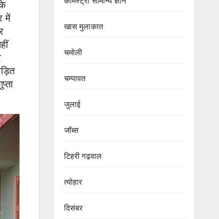
केमिस्ट्री सामान्य ज्ञान
के
में
खास मुलाकात
र
हीं
चमोली
र
ड़ित
चम्पावत
प्ता
जुलाई
जॉब्स
टिहरी गढ़वाल
त्योहार
दिसंबर