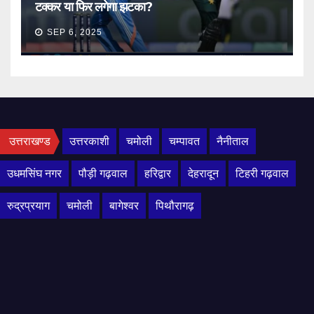
टक्कर या फिर लगेगा झटका?
SEP 6, 2025
उत्तराखण्ड
उत्तरकाशी
चमोली
चम्पावत
नैनीताल
उधमसिंघ नगर
पौड़ी गढ़वाल
हरिद्वार
देहरादून
टिहरी गढ़वाल
रुद्रप्रयाग
चमोली
बागेश्वर
पिथौरागढ़