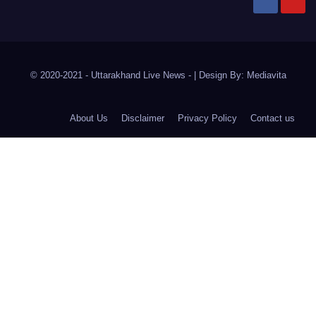
© 2020-2021
- Uttarakhand Live News -
|
Design By:
Mediavita
About Us
Disclaimer
Privacy Policy
Contact us