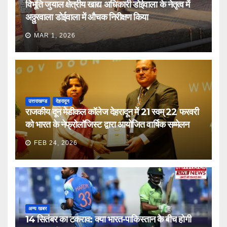
विभूति जुयाल क्षेत्रीय खाद्य अधिकारी डोईवाला के नेतृत्व में
अठ्ठुरवाला डोईवाला में औचक निरीक्षण किया
MAR 1, 2026
उत्तराखण्ड
देहरादून
राजकीय दून मेडीकल कॉलेज देहरादून में 21 स्वम् 22 फरवरी
को भारत के नेफ्रोलॉजिस्ट द्वारा आयोजित वार्षिक सम्मेलन
FEB 24, 2026
अन्य खबर
14 सितंबर का टकराव: क्या भारत-पाकिस्तान के बीच होगी