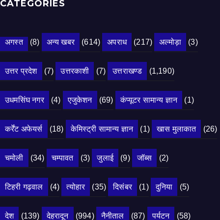
CATEGORIES
अगस्त
(8)
अन्य खबर
(614)
अपराध
(217)
अल्मोड़ा
(3)
उत्तर प्रदेश
(7)
उत्तरकाशी
(7)
उत्तराखण्ड
(1,190)
उधमसिंघ नगर
(4)
एजुकेशन
(69)
कंप्यूटर सामान्य ज्ञान
(1)
कर्रेंट अफेयर्स
(18)
केमिस्ट्री सामान्य ज्ञान
(1)
खास मुलाकात
(26)
चमोली
(34)
चम्पावत
(3)
जुलाई
(9)
जॉब्स
(2)
टिहरी गढ़वाल
(4)
त्योहार
(35)
दिसंबर
(1)
दुनिया
(5)
देश
(139)
देहरादून
(994)
नैनीताल
(87)
पर्यटन
(58)