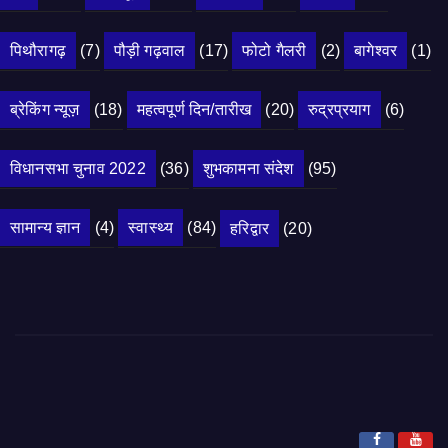
पिथौरागढ़
(7)
पौड़ी गढ़वाल
(17)
फोटो गैलरी
(2)
बागेश्वर
(1)
ब्रेकिंग न्यूज़
(18)
महत्वपूर्ण दिन/तारीख
(20)
रुद्रप्रयाग
(6)
विधानसभा चुनाव 2022
(36)
शुभकामना संदेश
(95)
सामान्य ज्ञान
(4)
स्वास्थ्य
(84)
हरिद्वार
(20)