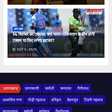
अन्य खबर
14 सितंबर का टकराव: क्या भारत-पाकिस्तान के बीच होगी
टक्कर या फिर लगेगा झटका?
SEP 6, 2025
उत्तराखण्ड
उत्तरकाशी
चमोली
चम्पावत
नैनीताल
उधमसिंघ नगर
पौड़ी गढ़वाल
हरिद्वार
देहरादून
टिहरी गढ़वाल
रुद्रप्रयाग
चमोली
बागेश्वर
पिथौरागढ़