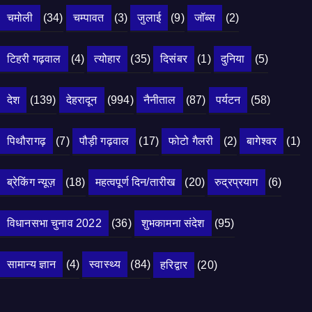
चमोली
(34)
चम्पावत
(3)
जुलाई
(9)
जॉब्स
(2)
टिहरी गढ़वाल
(4)
त्योहार
(35)
दिसंबर
(1)
दुनिया
(5)
देश
(139)
देहरादून
(994)
नैनीताल
(87)
पर्यटन
(58)
पिथौरागढ़
(7)
पौड़ी गढ़वाल
(17)
फोटो गैलरी
(2)
बागेश्वर
(1)
ब्रेकिंग न्यूज़
(18)
महत्वपूर्ण दिन/तारीख
(20)
रुद्रप्रयाग
(6)
विधानसभा चुनाव 2022
(36)
शुभकामना संदेश
(95)
सामान्य ज्ञान
(4)
स्वास्थ्य
(84)
हरिद्वार
(20)