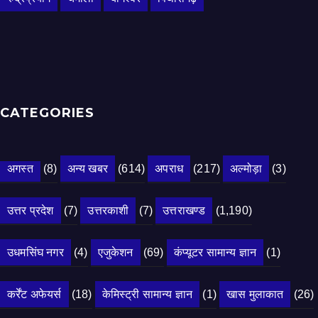
CATEGORIES
अगस्त
(8)
अन्य खबर
(614)
अपराध
(217)
अल्मोड़ा
(3)
उत्तर प्रदेश
(7)
उत्तरकाशी
(7)
उत्तराखण्ड
(1,190)
उधमसिंघ नगर
(4)
एजुकेशन
(69)
कंप्यूटर सामान्य ज्ञान
(1)
कर्रेंट अफेयर्स
(18)
केमिस्ट्री सामान्य ज्ञान
(1)
खास मुलाकात
(26)