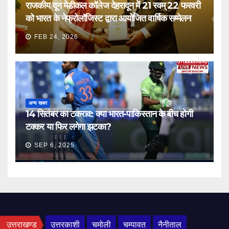
राजकीय दून मेडीकल कॉलेज देहरादून में 21 स्वम् 22 फरवरी
को भारत के नेफ्रोलॉजिस्ट द्वारा आयोजित वार्षिक सम्मेलन
FEB 24, 2026
अन्य खबर
14 सितंबर का टकराव: क्या भारत-पाकिस्तान के बीच होगी
टक्कर या फिर लगेगा झटका?
SEP 6, 2025
उत्तराखण्ड
उत्तरकाशी
चमोली
चम्पावत
नैनीताल