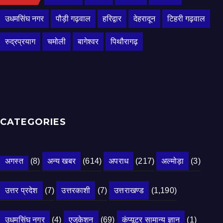
उधमसिंघ नगर
पौड़ी गढ़वाल
हरिद्वार
देहरादून
टिहरी गढ़वाल
रुद्रप्रयाग
चमोली
बागेश्वर
पिथौरागढ़
CATEGORIES
अगस्त
(8)
अन्य खबर
(614)
अपराध
(217)
अल्मोड़ा
(3)
उत्तर प्रदेश
(7)
उत्तरकाशी
(7)
उत्तराखण्ड
(1,190)
उधमसिंघ नगर
(4)
एजुकेशन
(69)
कंप्यूटर सामान्य ज्ञान
(1)