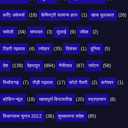
कर्रेंट अफेयर्स
(18)
केमिस्ट्री सामान्य ज्ञान
(1)
खास मुलाकात
(26)
चमोली
(34)
चम्पावत
(3)
जुलाई
(9)
जॉब्स
(2)
टिहरी गढ़वाल
(4)
त्योहार
(35)
दिसंबर
(1)
दुनिया
(5)
देश
(139)
देहरादून
(994)
नैनीताल
(87)
पर्यटन
(58)
पिथौरागढ़
(7)
पौड़ी गढ़वाल
(17)
फोटो गैलरी
(2)
बागेश्वर
(1)
ब्रेकिंग न्यूज़
(18)
महत्वपूर्ण दिन/तारीख
(20)
रुद्रप्रयाग
(6)
विधानसभा चुनाव 2022
(36)
शुभकामना संदेश
(95)