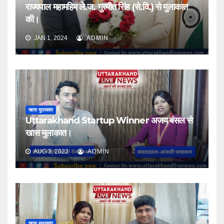
राज्यपाल महामहिम ले.ज. गुरमीत सिंह (से.वि.) से मुलाकात
की।
JAN 1, 2024
ADMIN
खास मुलाकात
Uttarakhand Startup Winner अजय बंसल से
खास मुलाकात।
AUG 3, 2022
ADMIN
खास मुलाकात