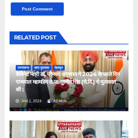
RELATED POST
उत्तराखण्ड
खास मुलाकात
देहरादून
कैबिनेट मंत्री डॉ. प्रेमचंद अग्रवाल ने 2024 के पहले दिन
राज्यपाल महामहिम ले.ज. गुरमीत सिंह (से.वि.) से मुलाकात
की।
JAN 1, 2024
ADMIN