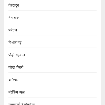
देहरादून
नैनीताल
पर्यटन
पिथौरागढ़
पौड़ी गढ़वाल
फोटो गैलरी
बागेश्वर
ब्रेकिंग न्यूज़
महत्वपूर्ण दिन/तारीख