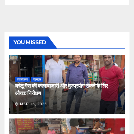
YOU MISSED
उत्तराखण्ड
देहरादून
घरेलू गैस की कालाबाजारी और दुरुप्रयोग रोकने के लिए
औचक निरीक्षण
MAR 16, 2026