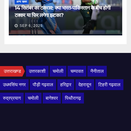
अन्य खबर
14 सितंबर का टकराव: क्या भारत-पाकिस्तान के बीच होगी
टक्कर या फिर लगेगा झटका?
SEP 6, 2025
उत्तराखण्ड
उत्तरकाशी
चमोली
चम्पावत
नैनीताल
उधमसिंघ नगर
पौड़ी गढ़वाल
हरिद्वार
देहरादून
टिहरी गढ़वाल
रुद्रप्रयाग
चमोली
बागेश्वर
पिथौरागढ़