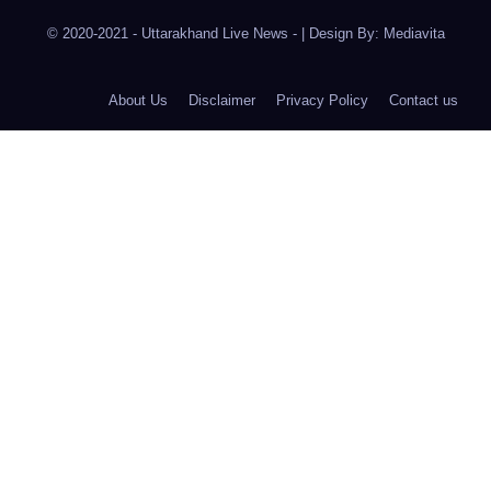
© 2020-2021
- Uttarakhand Live News -
|
Design By:
Mediavita
About Us
Disclaimer
Privacy Policy
Contact us