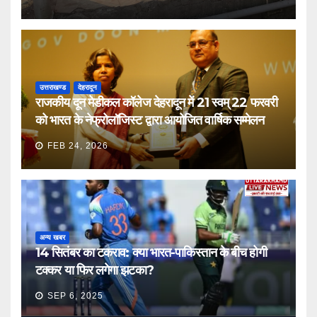
उत्तराखण्ड
देहरादून
राजकीय दून मेडीकल कॉलेज देहरादून में 21 स्वम् 22 फरवरी
को भारत के नेफ्रोलॉजिस्ट द्वारा आयोजित वार्षिक सम्मेलन
FEB 24, 2026
अन्य खबर
14 सितंबर का टकराव: क्या भारत-पाकिस्तान के बीच होगी
टक्कर या फिर लगेगा झटका?
SEP 6, 2025