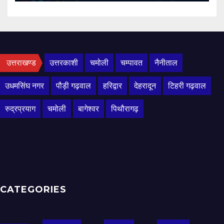
उत्तराखण्ड
उत्तरकाशी
चमोली
चम्पावत
नैनीताल
उधमसिंघ नगर
पौड़ी गढ़वाल
हरिद्वार
देहरादून
टिहरी गढ़वाल
रुद्रप्रयाग
चमोली
बागेश्वर
पिथौरागढ़
CATEGORIES