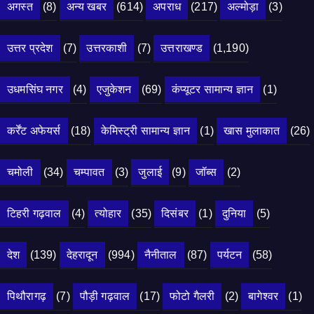
अगस्त
(8)
अन्य खबर
(614)
अपराध
(217)
अल्मोड़ा
(3)
उत्तर प्रदेश
(7)
उत्तरकाशी
(7)
उत्तराखण्ड
(1,190)
उधमसिंघ नगर
(4)
एजुकेशन
(69)
कंप्यूटर सामान्य ज्ञान
(1)
कर्रेंट अफेयर्स
(18)
केमिस्ट्री सामान्य ज्ञान
(1)
खास मुलाकात
(26)
चमोली
(34)
चम्पावत
(3)
जुलाई
(9)
जॉब्स
(2)
टिहरी गढ़वाल
(4)
त्योहार
(35)
दिसंबर
(1)
दुनिया
(5)
देश
(139)
देहरादून
(994)
नैनीताल
(87)
पर्यटन
(58)
पिथौरागढ़
(7)
पौड़ी गढ़वाल
(17)
फोटो गैलरी
(2)
बागेश्वर
(1)