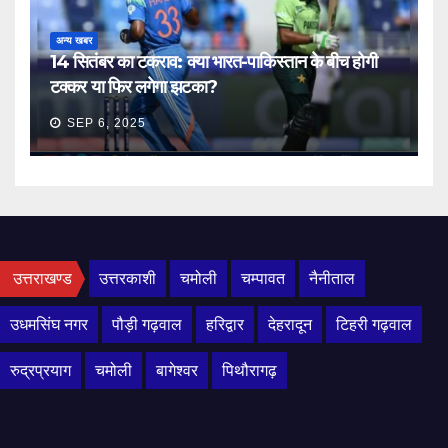
अन्य खबर
14 सितंबर का टकराव: क्या भारत-पाकिस्तान के बीच होगी
टक्कर या फिर लगेगा झटका?
SEP 6, 2025
उत्तराखण्ड
उत्तरकाशी
चमोली
चम्पावत
नैनीताल
उधमसिंघ नगर
पौड़ी गढ़वाल
हरिद्वार
देहरादून
टिहरी गढ़वाल
रुद्रप्रयाग
चमोली
बागेश्वर
पिथौरागढ़