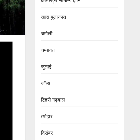
केमिस्ट्री सामान्य ज्ञान
खास मुलाकात
चमोली
चम्पावत
जुलाई
जॉब्स
टिहरी गढ़वाल
त्योहार
दिसंबर