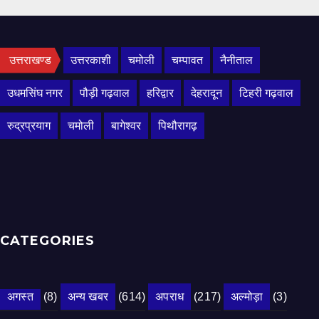
उत्तराखण्ड
उत्तरकाशी
चमोली
चम्पावत
नैनीताल
उधमसिंघ नगर
पौड़ी गढ़वाल
हरिद्वार
देहरादून
टिहरी गढ़वाल
रुद्रप्रयाग
चमोली
बागेश्वर
पिथौरागढ़
CATEGORIES
अगस्त
(8)
अन्य खबर
(614)
अपराध
(217)
अल्मोड़ा
(3)