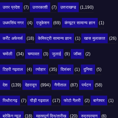
उत्तर प्रदेश
(7)
उत्तरकाशी
(7)
उत्तराखण्ड
(1,190)
उधमसिंघ नगर
(4)
एजुकेशन
(69)
कंप्यूटर सामान्य ज्ञान
(1)
कर्रेंट अफेयर्स
(18)
केमिस्ट्री सामान्य ज्ञान
(1)
खास मुलाकात
(26)
चमोली
(34)
चम्पावत
(3)
जुलाई
(9)
जॉब्स
(2)
टिहरी गढ़वाल
(4)
त्योहार
(35)
दिसंबर
(1)
दुनिया
(5)
देश
(139)
देहरादून
(994)
नैनीताल
(87)
पर्यटन
(58)
पिथौरागढ़
(7)
पौड़ी गढ़वाल
(17)
फोटो गैलरी
(2)
बागेश्वर
(1)
ब्रेकिंग न्यूज़
(18)
महत्वपूर्ण दिन/तारीख
(20)
रुद्रप्रयाग
(6)