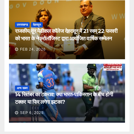
उत्तराखण्ड
देहरादून
राजकीय दून मेडीकल कॉलेज देहरादून में 21 स्वम् 22 फरवरी
को भारत के नेफ्रोलॉजिस्ट द्वारा आयोजित वार्षिक सम्मेलन
FEB 24, 2026
अन्य खबर
14 सितंबर का टकराव: क्या भारत-पाकिस्तान के बीच होगी
टक्कर या फिर लगेगा झटका?
SEP 6, 2025