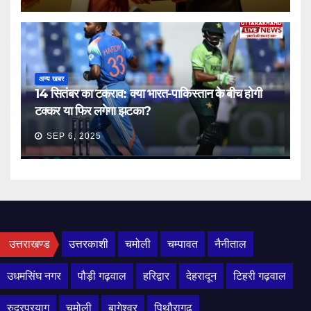
अन्य खबर
14 सितंबर का टकराव: क्या भारत-पाकिस्तान के बीच होगी
टक्कर या फिर लगेगा झटका?
SEP 6, 2025
उत्तराखण्ड
उत्तरकाशी
चमोली
चम्पावत
नैनीताल
उधमसिंघ नगर
पौड़ी गढ़वाल
हरिद्वार
देहरादून
टिहरी गढ़वाल
रुद्रप्रयाग
चमोली
बागेश्वर
पिथौरागढ़