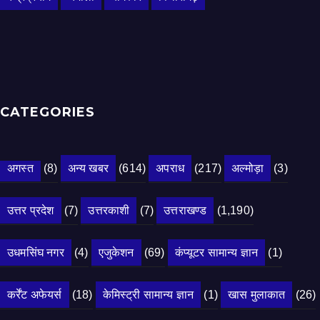
CATEGORIES
अगस्त
(8)
अन्य खबर
(614)
अपराध
(217)
अल्मोड़ा
(3)
उत्तर प्रदेश
(7)
उत्तरकाशी
(7)
उत्तराखण्ड
(1,190)
उधमसिंघ नगर
(4)
एजुकेशन
(69)
कंप्यूटर सामान्य ज्ञान
(1)
कर्रेंट अफेयर्स
(18)
केमिस्ट्री सामान्य ज्ञान
(1)
खास मुलाकात
(26)