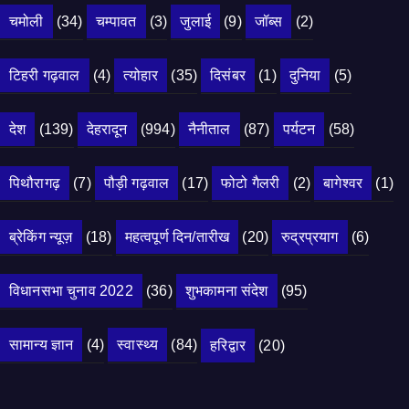
चमोली
(34)
चम्पावत
(3)
जुलाई
(9)
जॉब्स
(2)
टिहरी गढ़वाल
(4)
त्योहार
(35)
दिसंबर
(1)
दुनिया
(5)
देश
(139)
देहरादून
(994)
नैनीताल
(87)
पर्यटन
(58)
पिथौरागढ़
(7)
पौड़ी गढ़वाल
(17)
फोटो गैलरी
(2)
बागेश्वर
(1)
ब्रेकिंग न्यूज़
(18)
महत्वपूर्ण दिन/तारीख
(20)
रुद्रप्रयाग
(6)
विधानसभा चुनाव 2022
(36)
शुभकामना संदेश
(95)
सामान्य ज्ञान
(4)
स्वास्थ्य
(84)
हरिद्वार
(20)