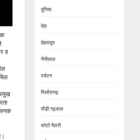
दुनिया
देश
एक
देहरादून
े
ार व
नैनीताल
ऑल
पर्यटन
ामिल
पिथौरागढ़
्रमुख
्रता
पौड़ी गढ़वाल
्यजनक
फोटो गैलरी
े।