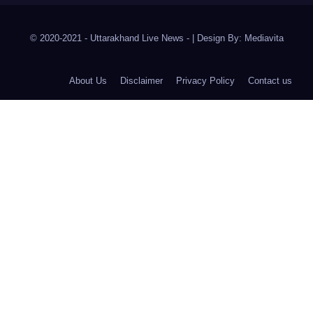
© 2020-2021
- Uttarakhand Live News -
|
Design By:
Mediavita
About Us
Disclaimer
Privacy Policy
Contact us