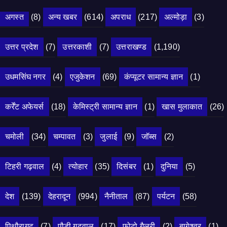
अगस्त
(8)
अन्य खबर
(614)
अपराध
(217)
अल्मोड़ा
(3)
उत्तर प्रदेश
(7)
उत्तरकाशी
(7)
उत्तराखण्ड
(1,190)
उधमसिंघ नगर
(4)
एजुकेशन
(69)
कंप्यूटर सामान्य ज्ञान
(1)
कर्रेंट अफेयर्स
(18)
केमिस्ट्री सामान्य ज्ञान
(1)
खास मुलाकात
(26)
चमोली
(34)
चम्पावत
(3)
जुलाई
(9)
जॉब्स
(2)
टिहरी गढ़वाल
(4)
त्योहार
(35)
दिसंबर
(1)
दुनिया
(5)
देश
(139)
देहरादून
(994)
नैनीताल
(87)
पर्यटन
(58)
पिथौरागढ़
(7)
पौड़ी गढ़वाल
(17)
फोटो गैलरी
(2)
बागेश्वर
(1)