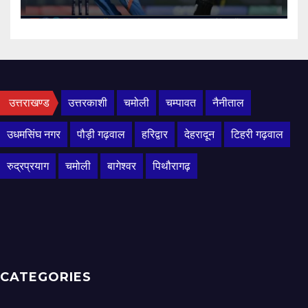
उत्तराखण्ड
उत्तरकाशी
चमोली
चम्पावत
नैनीताल
उधमसिंघ नगर
पौड़ी गढ़वाल
हरिद्वार
देहरादून
टिहरी गढ़वाल
रुद्रप्रयाग
चमोली
बागेश्वर
पिथौरागढ़
CATEGORIES