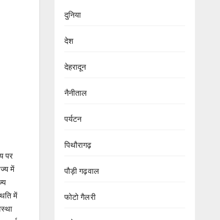
दुनिया
देश
देहरादून
नैनीताल
पर्यटन
पिथौरागढ़
मय पर
्य में
पौड़ी गढ़वाल
ज्य
िति में
फोटो गैलरी
वस्था