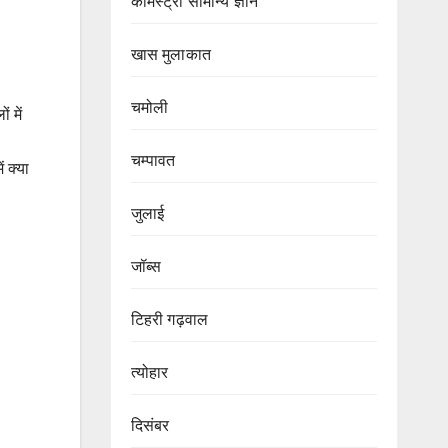
केमिस्ट्री सामान्य ज्ञान
खास मुलाकात
चमोली
 में
चम्पावत
ं क्या
जुलाई
जॉब्स
टिहरी गढ़वाल
त्योहार
दिसंबर