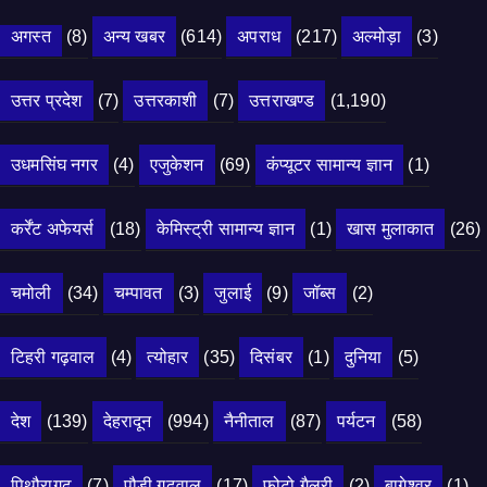
अगस्त
(8)
अन्य खबर
(614)
अपराध
(217)
अल्मोड़ा
(3)
उत्तर प्रदेश
(7)
उत्तरकाशी
(7)
उत्तराखण्ड
(1,190)
उधमसिंघ नगर
(4)
एजुकेशन
(69)
कंप्यूटर सामान्य ज्ञान
(1)
कर्रेंट अफेयर्स
(18)
केमिस्ट्री सामान्य ज्ञान
(1)
खास मुलाकात
(26)
चमोली
(34)
चम्पावत
(3)
जुलाई
(9)
जॉब्स
(2)
टिहरी गढ़वाल
(4)
त्योहार
(35)
दिसंबर
(1)
दुनिया
(5)
देश
(139)
देहरादून
(994)
नैनीताल
(87)
पर्यटन
(58)
पिथौरागढ़
(7)
पौड़ी गढ़वाल
(17)
फोटो गैलरी
(2)
बागेश्वर
(1)