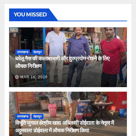
YOU MISSED
उत्तराखण्ड
देहरादून
घरेलू गैस की कालाबाजारी और दुरुप्रयोग रोकने के लिए
औचक निरीक्षण
MAR 16, 2026
उत्तराखण्ड
देहरादून
विभूति जुयाल क्षेत्रीय खाद्य अधिकारी डोईवाला के नेतृत्व में
अठ्ठुरवाला डोईवाला में औचक निरीक्षण किया