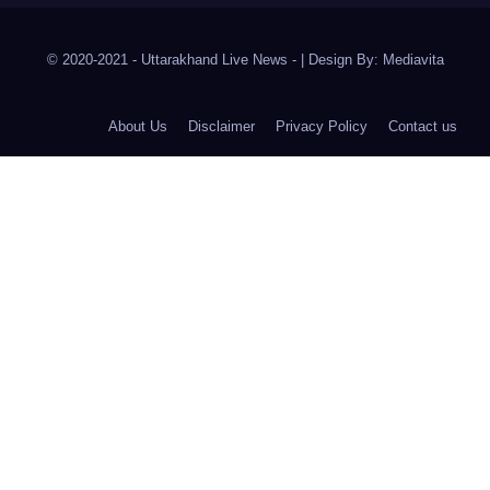
© 2020-2021
- Uttarakhand Live News -
|
Design By:
Mediavita
About Us
Disclaimer
Privacy Policy
Contact us