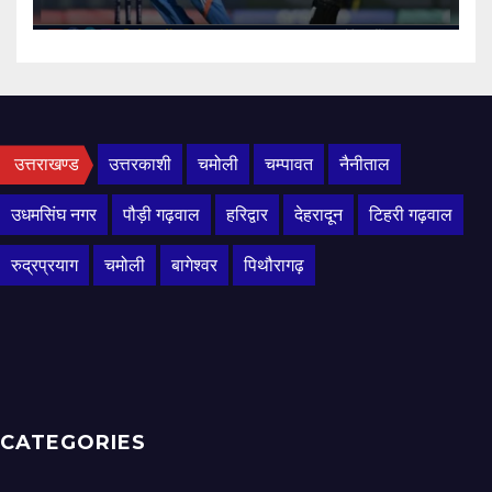
उत्तराखण्ड
उत्तरकाशी
चमोली
चम्पावत
नैनीताल
उधमसिंघ नगर
पौड़ी गढ़वाल
हरिद्वार
देहरादून
टिहरी गढ़वाल
रुद्रप्रयाग
चमोली
बागेश्वर
पिथौरागढ़
CATEGORIES