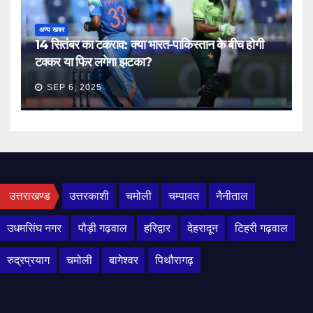
अन्य खबर
14 सितंबर का टकराव: क्या भारत-पाकिस्तान के बीच होगी
टक्कर या फिर लगेगा झटका?
SEP 6, 2025
उत्तराखण्ड
उत्तरकाशी
चमोली
चम्पावत
नैनीताल
उधमसिंघ नगर
पौड़ी गढ़वाल
हरिद्वार
देहरादून
टिहरी गढ़वाल
रुद्रप्रयाग
चमोली
बागेश्वर
पिथौरागढ़