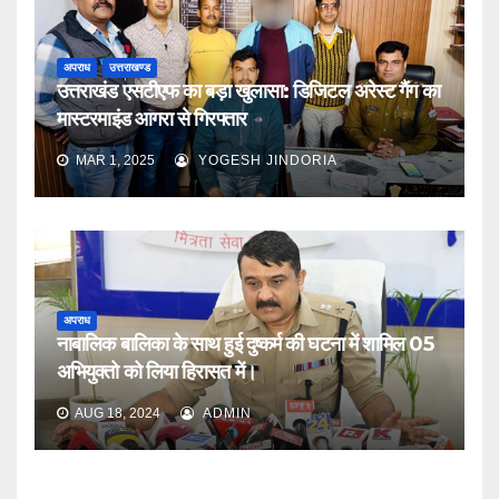
अपराध
उत्तराखण्ड
उत्तराखंड एसटीएफ का बड़ा खुलासा: डिजिटल अरेस्ट गैंग का
मास्टरमाइंड आगरा से गिरफ्तार
MAR 1, 2025
YOGESH JINDORIA
अपराध
नाबालिक बालिका के साथ हुई दुष्कर्म की घटना में शामिल 05
अभियुक्तो को लिया हिरासत में।
AUG 18, 2024
ADMIN