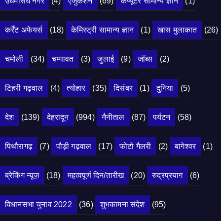
उधमसिंघ नगर
(4)
एजुकेशन
(69)
कंप्यूटर सामान्य ज्ञान
(1)
कर्रेंट अफेयर्स
(18)
केमिस्ट्री सामान्य ज्ञान
(1)
खास मुलाकात
(26)
चमोली
(34)
चम्पावत
(3)
जुलाई
(9)
जॉब्स
(2)
टिहरी गढ़वाल
(4)
त्योहार
(35)
दिसंबर
(1)
दुनिया
(5)
देश
(139)
देहरादून
(994)
नैनीताल
(87)
पर्यटन
(58)
पिथौरागढ़
(7)
पौड़ी गढ़वाल
(17)
फोटो गैलरी
(2)
बागेश्वर
(1)
ब्रेकिंग न्यूज़
(18)
महत्वपूर्ण दिन/तारीख
(20)
रुद्रप्रयाग
(6)
विधानसभा चुनाव 2022
(36)
शुभकामना संदेश
(95)