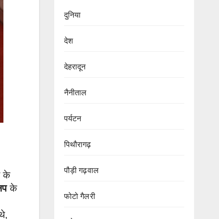
दुनिया
देश
देहरादून
नैनीताल
पर्यटन
पिथौरागढ़
पौड़ी गढ़वाल
 के
िप
के
फोटो गैलरी
थे,