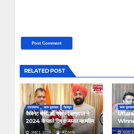
RELATED POST
उत्तराखण्ड
खास मुलाकात
देहरादून
खास मुलाका
कैबिनेट मंत्री डॉ. प्रेमचंद अग्रवाल ने
Uttar
2024 के पहले दिन राज्यपाल महामहिम
Winner
ले.ज. गुरमीत सिंह (से.वि.) से मुलाकात
मुलाकात
JAN 1, 2024
ADMIN
AUG 3,