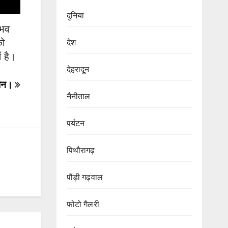
दुनिया
ैभव
को
देश
ं है।
देहरादून
शान।
नैनीताल
पर्यटन
पिथौरागढ़
पौड़ी गढ़वाल
फोटो गैलरी