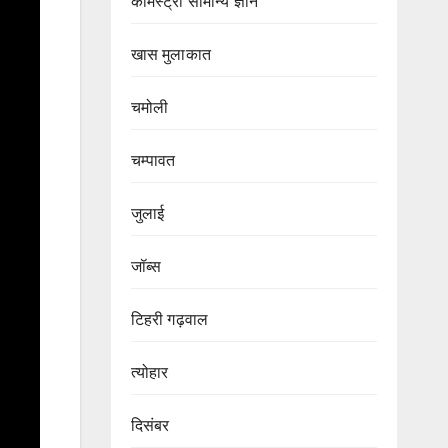
केमिस्ट्री सामान्य ज्ञान
खास मुलाकात
चमोली
चम्पावत
जुलाई
जॉब्स
टिहरी गढ़वाल
त्योहार
दिसंबर