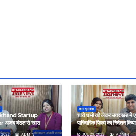
त
खास मुलाकात
akhand Startup
चारो धामों को लेकर उत्तराखंड में 
 अजय बंसल से खास
पारिवारिक फिल्म का निर्देशन किया
।
हैं।
 2022
ADMIN
JUL 23, 2022
ADMIN