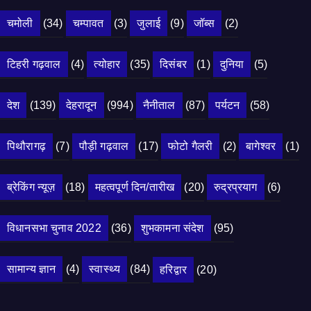
चमोली
(34)
चम्पावत
(3)
जुलाई
(9)
जॉब्स
(2)
टिहरी गढ़वाल
(4)
त्योहार
(35)
दिसंबर
(1)
दुनिया
(5)
देश
(139)
देहरादून
(994)
नैनीताल
(87)
पर्यटन
(58)
पिथौरागढ़
(7)
पौड़ी गढ़वाल
(17)
फोटो गैलरी
(2)
बागेश्वर
(1)
ब्रेकिंग न्यूज़
(18)
महत्वपूर्ण दिन/तारीख
(20)
रुद्रप्रयाग
(6)
विधानसभा चुनाव 2022
(36)
शुभकामना संदेश
(95)
सामान्य ज्ञान
(4)
स्वास्थ्य
(84)
हरिद्वार
(20)