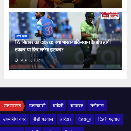
अन्य खबर
14 सितंबर का टकराव: क्या भारत-पाकिस्तान के बीच होगी
टक्कर या फिर लगेगा झटका?
SEP 6, 2025
उत्तराखण्ड
उत्तरकाशी
चमोली
चम्पावत
नैनीताल
उधमसिंघ नगर
पौड़ी गढ़वाल
हरिद्वार
देहरादून
टिहरी गढ़वाल