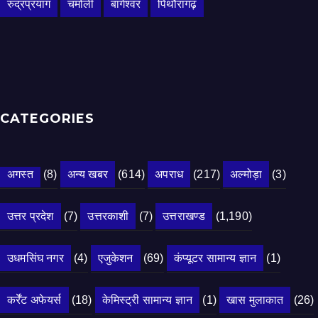
रुद्रप्रयाग
चमोली
बागेश्वर
पिथौरागढ़
CATEGORIES
अगस्त
(8)
अन्य खबर
(614)
अपराध
(217)
अल्मोड़ा
(3)
उत्तर प्रदेश
(7)
उत्तरकाशी
(7)
उत्तराखण्ड
(1,190)
उधमसिंघ नगर
(4)
एजुकेशन
(69)
कंप्यूटर सामान्य ज्ञान
(1)
कर्रेंट अफेयर्स
(18)
केमिस्ट्री सामान्य ज्ञान
(1)
खास मुलाकात
(26)